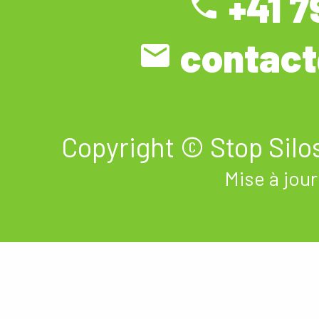
+41 7
phone
contact

Copyright © Stop Silos
Mise à jour