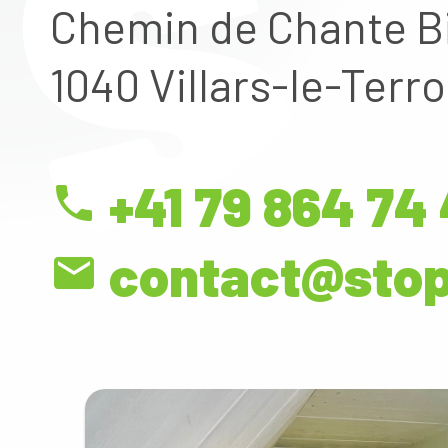
Chemin de Chante B
1040 Villars-le-Terro
+41 79 864 74
phone
contact@stop
